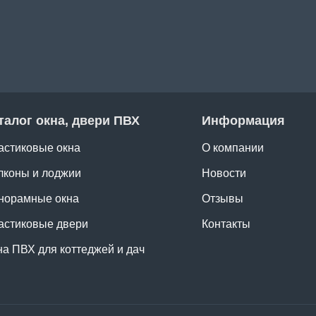
талог окна, двери ПВХ
Информация
астиковые окна
О компании
лконы и лоджии
Новости
норамные окна
Отзывы
астиковые двери
Контакты
на ПВХ для коттеджей и дач